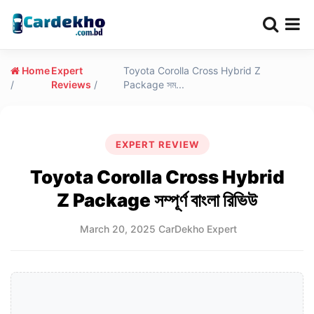
Home
Expert
Toyota Corolla Cross Hybrid Z
/
Reviews
/
Package সম...
EXPERT REVIEW
Toyota Corolla Cross Hybrid
Z Package সম্পূর্ণ বাংলা রিভিউ
March 20, 2025
CarDekho Expert