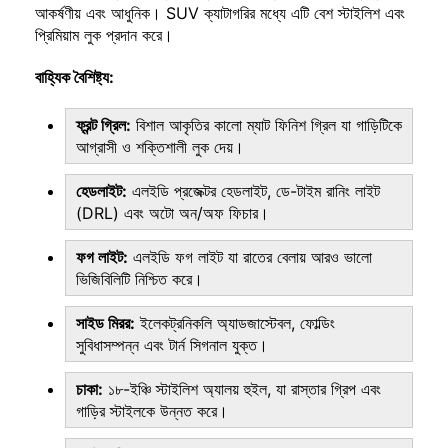
আকর্ষণীয় এবং আধুনিক। SUV ক্যাটাগরির মধ্যে এটি বেশ স্টাইলিশ এবং
প্রিমিয়াম লুক প্রদান করে।
বাহ্যিক বৈশিষ্ট্য:
ফ্রন্ট গ্রিল:
বিশাল আকৃতির কালো ম্যাট ফিনিশ গ্রিল যা গাড়িটিকে
আগ্রাসী ও শক্তিশালী লুক দেয়।
হেডলাইট:
এলইডি প্রজেক্টর হেডলাইট, ডে-টাইম রানিং লাইট
(DRL) এবং অটো অন/অফ ফিচার।
ফগ লাইট:
এলইডি ফগ লাইট যা রাতের বেলায় আরও ভালো
ভিজিবিলিটি নিশ্চিত করে।
সাইড মিরর:
ইলেকট্রনিকলি অ্যাডজাস্টেবল, ফোল্ডিং
সুবিধাসম্পন্ন এবং টার্ন সিগনাল যুক্ত।
চাকা:
১৮-ইঞ্চি স্টাইলিশ অ্যালয় হুইল, যা রাস্তার গ্রিপ এবং
গাড়ির স্টাইলকে উন্নত করে।