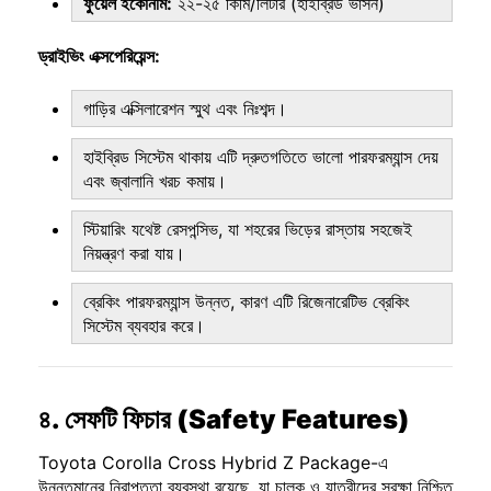
ফুয়েল ইকোনমি:
২২-২৫ কিমি/লিটার (হাইব্রিড ভার্সন)
ড্রাইভিং এক্সপেরিয়েন্স:
গাড়ির এক্সিলারেশন স্মুথ এবং নিঃশব্দ।
হাইব্রিড সিস্টেম থাকায় এটি দ্রুতগতিতে ভালো পারফরম্যান্স দেয়
এবং জ্বালানি খরচ কমায়।
স্টিয়ারিং যথেষ্ট রেসপন্সিভ, যা শহরের ভিড়ের রাস্তায় সহজেই
নিয়ন্ত্রণ করা যায়।
ব্রেকিং পারফরম্যান্স উন্নত, কারণ এটি রিজেনারেটিভ ব্রেকিং
সিস্টেম ব্যবহার করে।
৪. সেফটি ফিচার (Safety Features)
Toyota Corolla Cross Hybrid Z Package-এ
উন্নতমানের নিরাপত্তা ব্যবস্থা রয়েছে, যা চালক ও যাত্রীদের সুরক্ষা নিশ্চিত